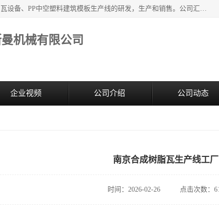
江苏艾斯曼机械有限公司，专注于合成树脂瓦设备和PVC波浪瓦设备、PP中空塑料建筑模板生产线的研发，生产和销售。公司汇集了一批专业技术领域的优秀人才，组成了以中青年科技精英为骨干的高素质科研队伍，在不断的产品研发实践中积累了丰富的产品设计经验和精深的理论知识。
斯曼机械有限公司
企业视频
公司介绍
公司动态
南京合成树脂瓦生产线工厂
时间：2026-02-26
点击次数：61