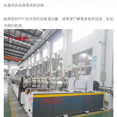
出最符合自身需求的决策。
如果您对PVC仿大理石设备感兴趣，或希望了解更多相关信息，欢迎
与我们联系。