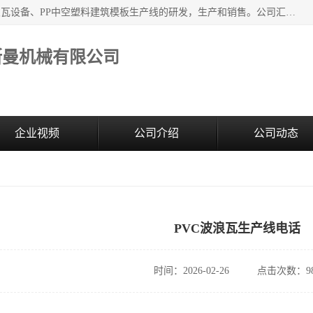
江苏艾斯曼机械有限公司，专注于合成树脂瓦设备和PVC波浪瓦设备、PP中空塑料建筑模板生产线的研发，生产和销售。公司汇集了一批专业技术领域的优秀人才，组成了以中青年科技精英为骨干的高素质科研队伍，在不断的产品研发实践中积累了丰富的产品设计经验和精深的理论知识。
斯曼机械有限公司
企业视频
公司介绍
公司动态
PVC波浪瓦生产线电话
时间：2026-02-26
点击次数：98