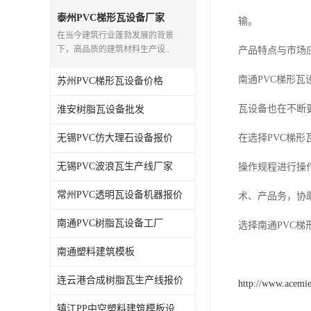
泰州PVC梯形瓦设备厂家
输。
在当今建筑行业蓬勃发展的背景
下，高品质的建筑材料生产设..
产品特点与市场
南通PVC梯形
苏州PVC梯形瓦设备价格
瓦设备也在不断
淮安树脂瓦设备批发
无锡PVC仿大理石设备报价
在选择PVC梯
无锡PVC波浪瓦生产线厂家
操作规程进行操
常州PVC透明瓦设备机器报价
术、产品务，协
南通PVC树脂瓦设备工厂
选择南通PVC
南通塑料建筑模板
连云港合成树脂瓦生产线报价
http://www.acemi
镇江PP中空塑料建筑模板设备工厂