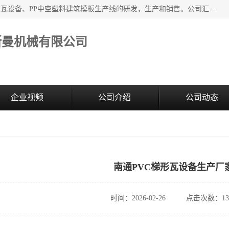
江苏艾斯曼机械有限公司，专注于合成树脂瓦设备和PVC波浪瓦设备、PP中空塑料建筑模板生产线的研发，生产和销售。公司汇集了一批专业技术领域的优秀人才，组成了以中青年科技精英为骨干的高素质科研队伍，在不断的产品研发实践中积累了丰富的产品设计经验和精深的理论知识。
斯曼机械有限公司
企业视频
公司介绍
公司动态
南通PVC梯形瓦设备生产厂
时间：2026-02-26
点击次数：13