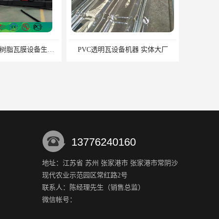
全自动ASA复合树脂瓦膜设备生产线 ASA流延膜机组设备
PVC透明瓦设备机器 实体大厂
13776240160
地址：江苏省 苏州 张家港市 张家港市常阴沙
现代农业示范园区常红路2号
瓦设备厂家供应
塑料瓦片制造厂家
联系人：陈经理
先生
（销售总监）
微信帐号：