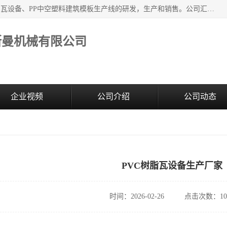
江苏艾斯曼机械有限公司，专注于合成树脂瓦设备和PVC波浪瓦设备、PP中空塑料建筑模板生产线的研发，生产和销售。公司汇集了一批专业技术领域的优秀人才，组成了以中青年科技精英为骨干的高素质科研队伍，在不断的产品研发实践中积累了丰富的产品设计经验和精深的理论知识。
斯曼机械有限公司
企业视频
公司介绍
公司动态
PVC树脂瓦设备生产厂家
时间：2026-02-26
点击次数：10