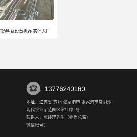
设备机器 实体大厂
PVC透明瓦设备机器生产厂家
13776240160
地址：江苏省 苏州 张家港市 张家港市常阴沙
现代农业示范园区常红路2号
片制造厂家
PVC透明瓦设备
联系人：陈经理
先生
（销售总监）
微信帐号：