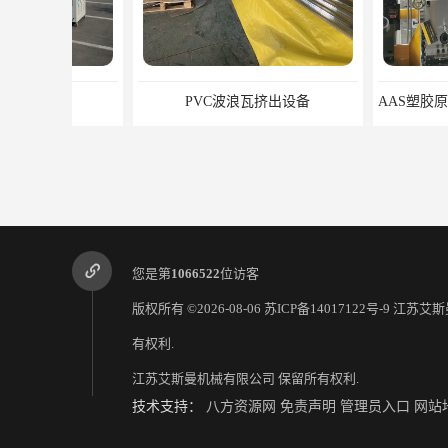
PVC波浪瓦挤出设备
您是第
1066522
位访客
版权所有 ©2026-08-06
苏ICP备14017122号-9
江苏艾斯
有权利.
江苏艾斯曼机械有限公司
保留所有权利.
PVC透明瓦设备厂家
规格齐全 PVC
技术支持：
八方资源网
免责声明
管理员入口
网站