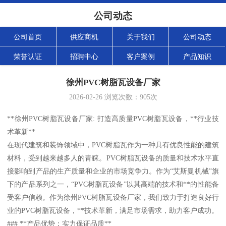
公司动态
公司首页
供应商机
关于我们
公司动态
荣誉认证
招聘中心
客户案例
产品知识
徐州PVC树脂瓦设备厂家
2026-02-26
浏览次数：
905
次
**徐州PVC树脂瓦设备厂家: 打造高质量PVC树脂瓦设备，**行业技
术革新**
在现代建筑和装饰领域中，PVC树脂瓦作为一种具有优良性能的建筑
材料，受到越来越多人的青睐。PVC树脂瓦设备的质量和技术水平直
接影响到产品的生产质量和企业的市场竞争力。作为“艾斯曼机械”旗
下的产品系列之一，“PVC树脂瓦设备”以其高端的技术和**的性能备
受客户信赖。作为徐州PVC树脂瓦设备厂家，我们致力于打造良好行
业的PVC树脂瓦设备，**技术革新，满足市场需求，助力客户成功。
### **产品优势：实力保证品质**