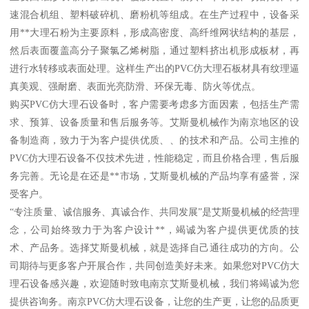
速混合机组、塑料破碎机、磨粉机等组成。在生产过程中，设备采
用**大理石粉为主要原料，形成高密度、高纤维网状结构的基层，
然后表面覆盖高分子聚氯乙烯树脂，通过塑料挤出机形成板材，再
进行水转移或表面处理。这样生产出的PVC仿大理石板材具有纹理逼
真美观、强耐磨、表面光亮防滑、环保无毒、防火等优点。
购买PVC仿大理石设备时，客户需要考虑多方面因素，包括生产需
求、预算、设备质量和售后服务等。艾斯曼机械作为南京地区的设
备制造商，致力于为客户提供优质、、的技术和产品。公司主推的
PVC仿大理石设备不仅技术先进，性能稳定，而且价格合理，售后服
务完善。无论是在还是**市场，艾斯曼机械的产品均享有盛誉，深
受客户。
“专注质量、诚信服务、真诚合作、共同发展”是艾斯曼机械的经营理
念，公司始终致力于为客户设计**，竭诚为客户提供更优质的技
术、产品务。选择艾斯曼机械，就是选择自己通往成功的方向。公
司期待与更多客户开展合作，共同创造美好未来。如果您对PVC仿大
理石设备感兴趣，欢迎随时致电南京艾斯曼机械，我们将竭诚为您
提供咨询务。南京PVC仿大理石设备，让您的生产更，让您的品质更