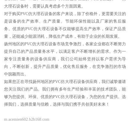
大理石设备时，需要认真考虑多个方面因素。
对于购买PVC仿大理石设备的客户来说，除了价格外，更需要关注的
是设备的生产效率、生产质量、节能环保性能以及厂家的售后服
务。优质的PVC仿大理石设备不仅能够提高生产效率，保证产品质
量，还能减少能源消耗，降低生产成本，有助于企业的长期发展。
扬州地区的PVC仿大理石设备市场竞争激烈，各家企业都在不断努力
提升自己的产品质量务水平，以满足客户不断增长的需求。作为一
家专注质量务的设备供应商，我们公司始终坚持以客户需求为导
向，不断创新，提升产品质量，优化售后服务，在竞争激烈的市场
中脱颖而出。
如果您正在寻找扬州地区的PVC仿大理石设备供应商，我们诚挚邀请
您关注我们的产品。我们拥有多年生产经验和丰富的技术团队，能
够为您提供、环保、优质的PVC仿大理石设备，为您的生产提供。选
择我们，选择质量与信赖，选择与我们携手共创美好未来！
m.acemien602.b2b168.com