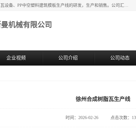
江苏艾斯曼机械有限公司，专注于合成树脂瓦设备和PVC波浪瓦设备、PP中空塑料建筑模板生产线的研发，生产和销售。公司汇集了一批专业技术领域的优秀人才，组成了以中青年科技精英为骨干的高素质科研队伍，在不断的产品研发实践中积累了丰富的产品设计经验和精深的理论知识。
斯曼机械有限公司
企业视频
公司介绍
公司动态
徐州合成树脂瓦生产线
时间：2026-02-26
点击次数：13