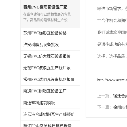
泰州PVC梯形瓦设备厂家
跟进市场需求，
在当今建筑行业蓬勃发展的背景
下，高品质的建筑材料生产设..
**合作机会和期待
我们诚挚欢迎国
苏州PVC梯形瓦设备价格
是通往成功的有
淮安树脂瓦设备批发
无锡PVC仿大理石设备报价
选择，选择品质
无锡PVC波浪瓦生产线厂家
常州PVC透明瓦设备机器报价
http://www.acemi
南通PVC树脂瓦设备工厂
上一篇：
宿迁合
南通塑料建筑模板
下一篇：
徐州P
连云港合成树脂瓦生产线报价
镇江PP中空塑料建筑模板设备工厂