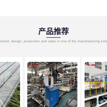
产品推荐
ment, design, production and sales in one of the manufacturing ent