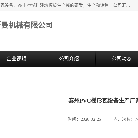
江苏艾斯曼机械有限公司，专注于合成树脂瓦设备和PVC波浪瓦设备、PP中空塑料建筑模板生产线的研发，生产和销售。公司汇集了一批专业技术领域的优秀人才，组成了以中青年科技精英为骨干的高素质科研队伍，在不断的产品研发实践中积累了丰富的产品设计经验和精深的理论知识。
斯曼机械有限公司
企业视频
公司介绍
公司动态
泰州PVC梯形瓦设备生产厂
时间：2026-02-26
点击次数：74