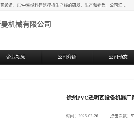
江苏艾斯曼机械有限公司，专注于合成树脂瓦设备和PVC波浪瓦设备、PP中空塑料建筑模板生产线的研发，生产和销售。公司汇集了一批专业技术领域的优秀人才，组成了以中青年科技精英为骨干的高素质科研队伍，在不断的产品研发实践中积累了丰富的产品设计经验和精深的理论知识。
斯曼机械有限公司
企业视频
公司介绍
公司动态
徐州PVC透明瓦设备机器厂
时间：2026-02-26
点击次数：57