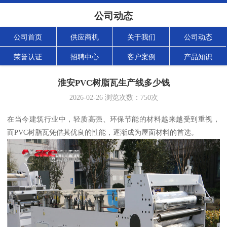
公司动态
公司首页
供应商机
关于我们
公司动态
荣誉认证
招聘中心
客户案例
产品知识
淮安PVC树脂瓦生产线多少钱
2026-02-26
浏览次数：
750
次
在当今建筑行业中，轻质高强、环保节能的材料越来越受到重视，
而PVC树脂瓦凭借其优良的性能，逐渐成为屋面材料的首选。