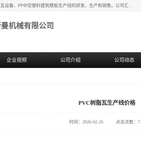
江苏艾斯曼机械有限公司，专注于合成树脂瓦设备和PVC波浪瓦设备、PP中空塑料建筑模板生产线的研发，生产和销售。公司汇集了一批专业技术领域的优秀人才，组成了以中青年科技精英为骨干的高素质科研队伍，在不断的产品研发实践中积累了丰富的产品设计经验和精深的理论知识。
斯曼机械有限公司
企业视频
公司介绍
公司动态
PVC树脂瓦生产线价格
时间：2026-02-26
点击次数：71