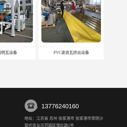
透明瓦设备
PVC波浪瓦挤出设备
13776240160
地址：江苏省 苏州 张家港市 张家港市常阴沙
现代农业示范园区常红路2号