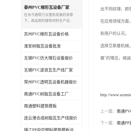
泰州PVC梯形瓦设备厂家
出不同纹理、颜
在当今建筑行业蓬勃发展的背景
下，高品质的建筑材料生产设..
在应用领域方面
和用户的认可。
苏州PVC梯形瓦设备价格
选择艾斯曼机械
淮安树脂瓦设备批发
无锡PVC仿大理石设备报价
展”的理念，竭
无锡PVC波浪瓦生产线厂家
常州PVC透明瓦设备机器报价
南通PVC树脂瓦设备工厂
http://www.acemi
南通塑料建筑模板
上一篇：
南通P
连云港合成树脂瓦生产线报价
下一篇：
南通P
镇江PP中空塑料建筑模板设备工厂