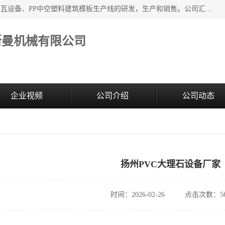
江苏艾斯曼机械有限公司，专注于合成树脂瓦设备和PVC波浪瓦设备、PP中空塑料建筑模板生产线的研发，生产和销售。公司汇集了一批专业技术领域的优秀人才，组成了以中青年科技精英为骨干的高素质科研队伍，在不断的产品研发实践中积累了丰富的产品设计经验和精深的理论知识。
斯曼机械有限公司
企业视频
公司介绍
公司动态
扬州PVC大理石设备厂家
时间：2026-02-26
点击次数：56