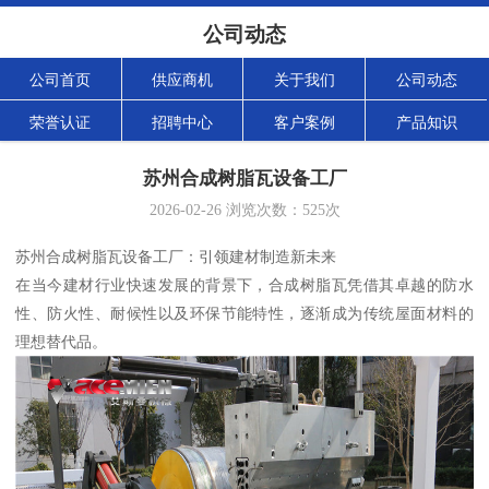
公司动态
公司首页
供应商机
关于我们
公司动态
荣誉认证
招聘中心
客户案例
产品知识
苏州合成树脂瓦设备工厂
2026-02-26
浏览次数：
525
次
苏州合成树脂瓦设备工厂：引领建材制造新未来
在当今建材行业快速发展的背景下，合成树脂瓦凭借其卓越的防水
性、防火性、耐候性以及环保节能特性，逐渐成为传统屋面材料的
理想替代品。