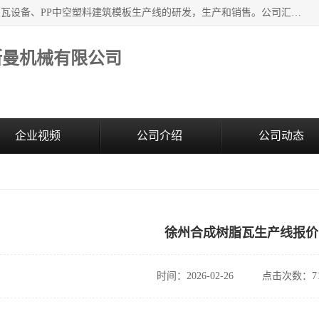
江苏艾斯曼机械有限公司，专注于合成树脂瓦设备和PVC波浪瓦设备、PP中空塑料建筑模板生产线的研发，生产和销售。公司汇集了一批专业技术领域的优秀人才，组成了以中青年科技精英为骨干的高素质科研队伍，在不断的产品研发实践中积累了丰富的产品设计经验和精深的理论知识。
斯曼机械有限公司
企业视频
公司介绍
公司动态
徐州合成树脂瓦生产线报价
时间：2026-02-26
点击次数：71