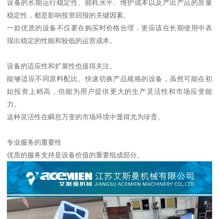
设备的长期运行稳定性、能耗水平、维护成本以及产出产品的质量
稳定性，都是影响投资回报的关键因素。
一款优质的设备不仅要在购买时价格合理，更应该在长期使用中表
现出稳定的性能和较低的运营成本。
设备的适应性和扩展性也值得关注。
能够适应不同原料配比、快速切换产品规格的设备，虽然可能在初
始投资上稍高，但能为用户提供更大的生产灵活性和市场应变能
力。
这种灵活性在瞬息万变的市场环境中显得尤为珍贵。
专业服务的重要性
优质的服务支持是设备价值的重要组成部分。