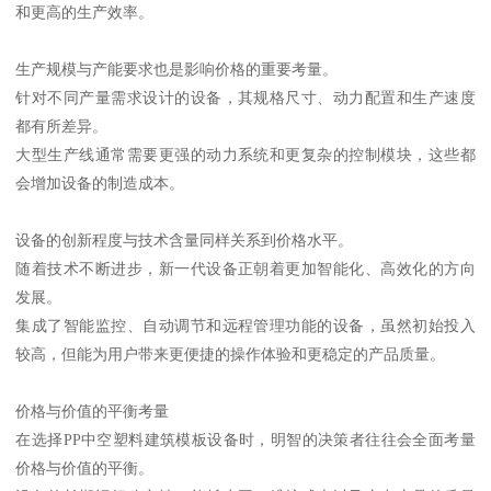
和更高的生产效率。
生产规模与产能要求也是影响价格的重要考量。
针对不同产量需求设计的设备，其规格尺寸、动力配置和生产速度
都有所差异。
大型生产线通常需要更强的动力系统和更复杂的控制模块，这些都
会增加设备的制造成本。
设备的创新程度与技术含量同样关系到价格水平。
随着技术不断进步，新一代设备正朝着更加智能化、高效化的方向
发展。
集成了智能监控、自动调节和远程管理功能的设备，虽然初始投入
较高，但能为用户带来更便捷的操作体验和更稳定的产品质量。
价格与价值的平衡考量
在选择PP中空塑料建筑模板设备时，明智的决策者往往会全面考量
价格与价值的平衡。