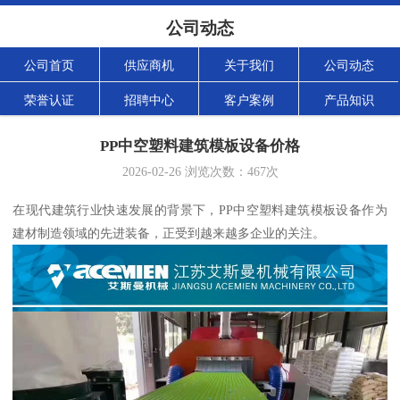
公司动态
公司首页
供应商机
关于我们
公司动态
荣誉认证
招聘中心
客户案例
产品知识
PP中空塑料建筑模板设备价格
2026-02-26
浏览次数：
467
次
在现代建筑行业快速发展的背景下，PP中空塑料建筑模板设备作为
建材制造领域的先进装备，正受到越来越多企业的关注。