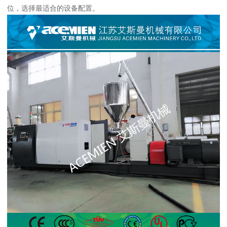
位，选择最适合的设备配置。