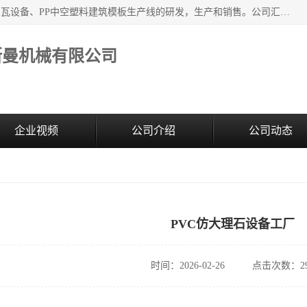
江苏艾斯曼机械有限公司，专注于合成树脂瓦设备和PVC波浪瓦设备、PP中空塑料建筑模板生产线的研发，生产和销售。公司汇集了一批专业技术领域的优秀人才，组成了以中青年科技精英为骨干的高素质科研队伍，在不断的产品研发实践中积累了丰富的产品设计经验和精深的理论知识。
斯曼机械有限公司
企业视频
公司介绍
公司动态
PVC仿大理石设备工厂
时间：2026-02-26
点击次数：29