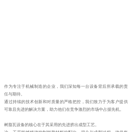
作为专注于机械制造的企业，我们深知每一台设备背后所承载的责
任与期待。
通过持续的技术创新和对质量的严格把控，我们致力于为客户提供
可靠且先进的解决方案，助力他们在竞争激烈的市场中占据先机。
树脂瓦设备的核心在于其采用的先进挤出成型工艺。