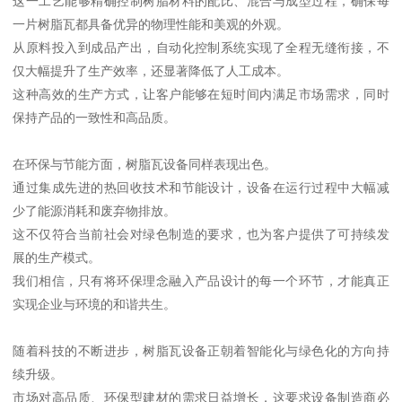
这一工艺能够精确控制树脂材料的配比、混合与成型过程，确保每
一片树脂瓦都具备优异的物理性能和美观的外观。
从原料投入到成品产出，自动化控制系统实现了全程无缝衔接，不
仅大幅提升了生产效率，还显著降低了人工成本。
这种高效的生产方式，让客户能够在短时间内满足市场需求，同时
保持产品的一致性和高品质。
在环保与节能方面，树脂瓦设备同样表现出色。
通过集成先进的热回收技术和节能设计，设备在运行过程中大幅减
少了能源消耗和废弃物排放。
这不仅符合当前社会对绿色制造的要求，也为客户提供了可持续发
展的生产模式。
我们相信，只有将环保理念融入产品设计的每一个环节，才能真正
实现企业与环境的和谐共生。
随着科技的不断进步，树脂瓦设备正朝着智能化与绿色化的方向持
续升级。
市场对高品质、环保型建材的需求日益增长，这要求设备制造商必