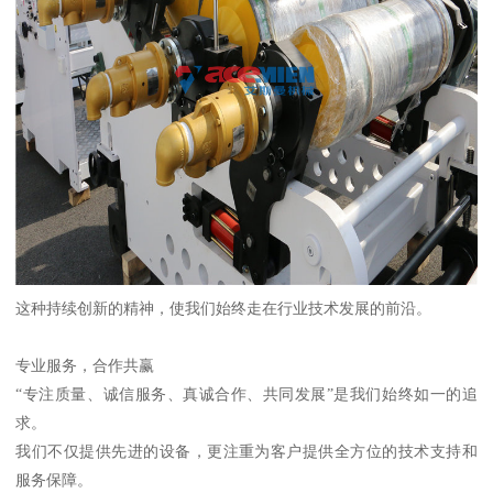
这种持续创新的精神，使我们始终走在行业技术发展的前沿。
专业服务，合作共赢
“专注质量、诚信服务、真诚合作、共同发展”是我们始终如一的追
求。
我们不仅提供先进的设备，更注重为客户提供全方位的技术支持和
服务保障。