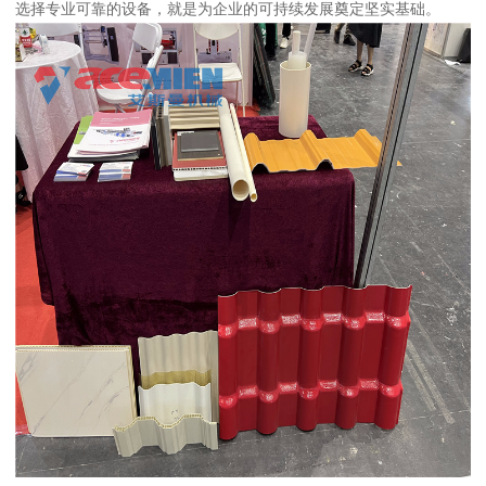
选择专业可靠的设备，就是为企业的可持续发展奠定坚实基础。