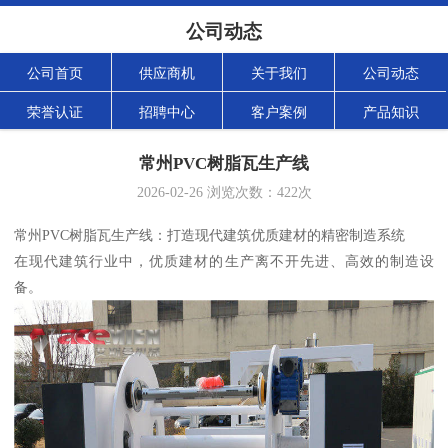
公司动态
公司首页
供应商机
关于我们
公司动态
荣誉认证
招聘中心
客户案例
产品知识
常州PVC树脂瓦生产线
2026-02-26
浏览次数：
422
次
常州PVC树脂瓦生产线：打造现代建筑优质建材的精密制造系统
在现代建筑行业中，优质建材的生产离不开先进、高效的制造设
备。