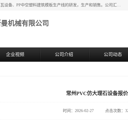
江苏艾斯曼机械有限公司，专注于合成树脂瓦设备和PVC波浪瓦设备、PP中空塑料建筑模板生产线的研发，生产和销售。公司汇集了一批专业技术领域的优秀人才，组成了以中青年科技精英为骨干的高素质科研队伍，在不断的产品研发实践中积累了丰富的产品设计经验和精深的理论知识。
斯曼机械有限公司
企业视频
公司介绍
公司动态
常州PVC仿大理石设备报价
时间：2026-02-27
点击次数：32