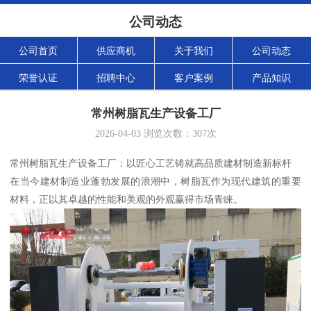
公司动态
公司首页
供应商机
关于我们
公司动态
荣誉认证
招聘中心
客户案例
产品知识
常州树脂瓦生产设备工厂
2026-04-03
浏览次数：
307
次
常州树脂瓦生产设备工厂：以匠心工艺铸就高品质建材制造新标杆
在当今建材制造业蓬勃发展的浪潮中，树脂瓦作为现代建筑的重要
材料，正以其卓越的性能和美观的外观赢得市场青睐。