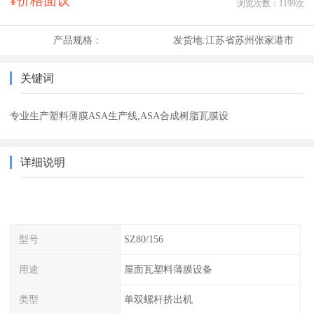
¥价格面议
浏览次数：
1199
次
产品规格：
发货地:
江苏省苏州张家港市
关键词
专业生产塑料薄膜ASA生产线,ASA合成树脂瓦膜设
详细说明
型号
SZ80/156
用途
屋面瓦塑料薄膜设备
类型
单双螺杆挤出机