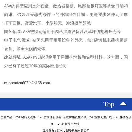
ASA的典型应用是外视镜、散热器格栅、尾部档板灯置等承受日晒和
雨淋、强风吹等恶劣条件下的外部部件目前，更是逐步延伸到了摩
托车面板、野营汽车、小型船壳、冲浪板等领域

园艺领域:ASA被特别适用于园艺灌溉设备以及草坪切割机外壳等

电子电气领域:被优先用于耐用设备的外壳，如:缝切机电话机厨房
设备、等全天候的壳体

建筑领域:ASA/PVC掺混物用于屋面护墙板和窗型材料，这方面，国
m.acemien602.b2b168.com
Top
主营产品：PVC树脂瓦设备 PVC仿大理石设备 合成树脂瓦生产线 PVC波浪瓦生产线 PVC梯形瓦设
备 PVC树脂瓦生产线
版权所有：江苏艾斯曼机械有限公司