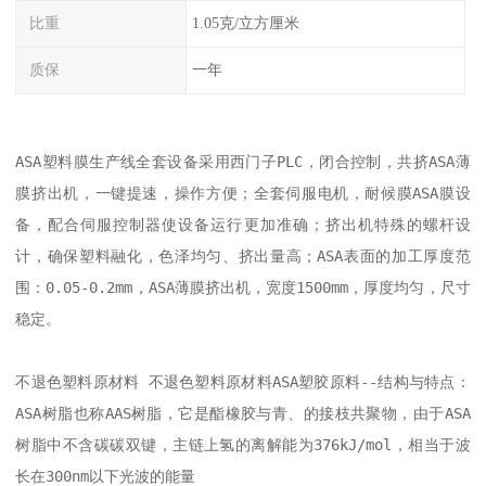
比重
1.05克/立方厘米
质保
一年
ASA塑料膜生产线全套设备采用西门子PLC，闭合控制，共挤ASA薄
膜挤出机，一键提速，操作方便；全套伺服电机，耐候膜ASA膜设
备，配合伺服控制器使设备运行更加准确；挤出机特殊的螺杆设
计，确保塑料融化，色泽均匀、挤出量高；ASA表面的加工厚度范
围：0.05-0.2mm，ASA薄膜挤出机，宽度1500mm，厚度均匀，尺寸
稳定。

不退色塑料原材料 不退色塑料原材料ASA塑胶原料--结构与特点：
ASA树脂也称AAS树脂，它是酯橡胶与青、的接枝共聚物，由于ASA
树脂中不含碳碳双键，主链上氢的离解能为376kJ/mol，相当于波
长在300nm以下光波的能量
