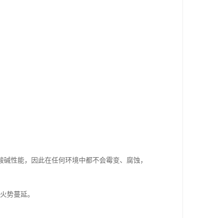
酸碱性能，因此在任何环境中都不会霉变、腐蚀，
延。    
