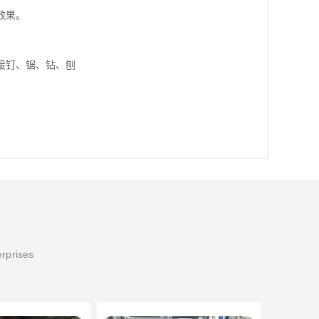
。 

erprises