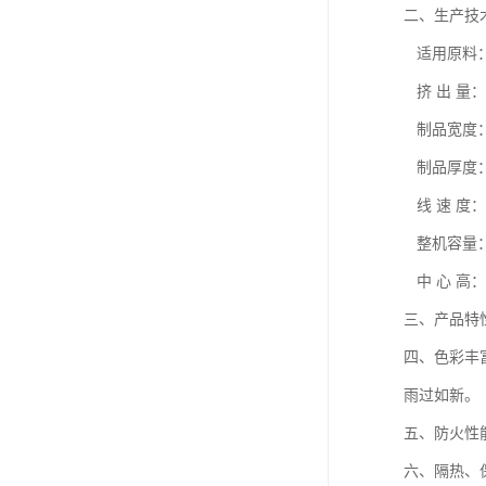
二、生产技术
   适用原料：      PVC粉料

   挤 出 量：      400-450Kg/h

   制品宽度：      1220mm

   制品厚度：      2-20mm

   线 速 度：      0.2-1.5m/min

   整机容量：      150KW

   中 心 高：      1000mm

三、产品特性：
四、色彩丰
雨过如新。   
五、防火性能
六、隔热、保