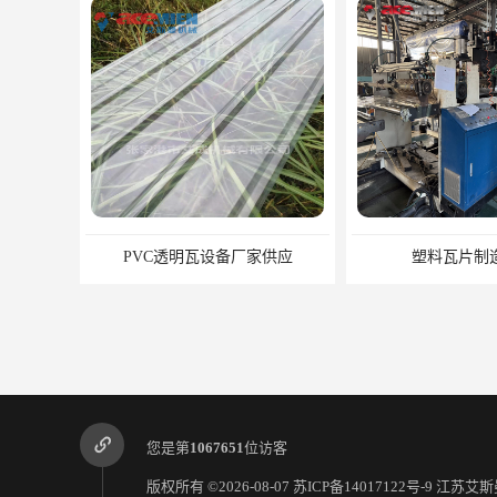
PVC透明瓦设备厂家供应
塑料瓦片制
您是第
1067651
位访客
版权所有 ©2026-08-07
苏ICP备14017122号-9
江苏艾斯