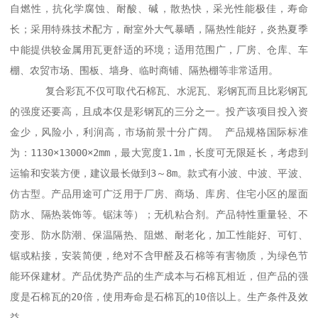
自燃性，抗化学腐蚀、耐酸、碱，散热快，采光性能极佳，寿命
长；采用特殊技术配方，耐室外大气暴晒，隔热性能好，炎热夏季
中能提供较金属用瓦更舒适的环境；适用范围广，厂房、仓库、车
棚、农贸市场、围板、墙身、临时商铺、隔热棚等非常适用。

      复合彩瓦不仅可取代石棉瓦、水泥瓦、彩钢瓦而且比彩钢瓦
的强度还要高，且成本仅是彩钢瓦的三分之一。投产该项目投入资
金少，风险小，利润高，市场前景十分广阔。 产品规格国际标准
为：1130×13000×2mm，最大宽度1.1m，长度可无限延长，考虑到
运输和安装方便，建议最长做到3～8m。款式有小波、中波、平波、
仿古型。产品用途可广泛用于厂房、商场、库房、住宅小区的屋面
防水、隔热装饰等。锯沫等）；无机粘合剂。产品特性重量轻、不
变形、防水防潮、保温隔热、阻燃、耐老化，加工性能好、可钉、
锯或粘接，安装简便，绝对不含甲醛及石棉等有害物质，为绿色节
能环保建材。产品优势产品的生产成本与石棉瓦相近，但产品的强
度是石棉瓦的20倍，使用寿命是石棉瓦的10倍以上。生产条件及效
益 
