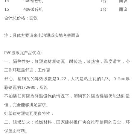
14	400磨粉机	                1台	面议

15	400破碎机	                1台	面议

合计总价格：面议

注：具体方案请来电沟通或实地考察面议

PVC波浪瓦产品优点:

一、隔热性好：虹塑建材塑钢瓦，耐传热，散热快，温度适宜，令
工作环境最舒适，工作更

舒心。塑钢瓦的导热系数是0.22，大约是粘土瓦的1/3, 0.5mm厚
彩钢瓦的1/2000，所以

不加装任何隔热降温设施的情况下，塑钢瓦的隔热性能仍能达到最
佳，完全能够满足需求。

虹塑建材塑钢瓦更多特性：

二、阻燃防火：难燃材料，国家建材推广协会推荐使用的安全﹑环
保屋面材料。
