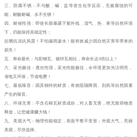
三、防腐不锈：不与酸﹑碱﹑盐等发生化学反应，无被腐蚀的可
能，耐酸耐碱、永不生锈！

四、耐候性强：即使长期暴露于紫外线﹑湿气﹑热﹑寒等自然环境
下，仍能保持其稳定性；

抗晒抗冻抗风震！不怕漏雨渗水！能有效减少因自然灾害等带来的
损失！

五、寿命最长：与彩钢瓦、镀锌瓦相比，寿命长达3倍以上！

六、采光极佳：透光性强，采光性能极佳，令环境更加光洁明亮，
省电又环保，节省电费！

七、最低噪音：因其独特的材质，有效阻隔降雨、刮风等自然因素
产生的噪音。

八、环保无害：不含石棉瓦材质成份，对人畜无害，绝无致癌物质
释放，让您健康赚大钱！

九、美观大气：物理性能稳定，表面平整不变形；外观大气，亮丽
美观，尽供选择。
