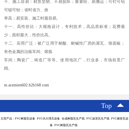
十、施工容易：材质坚韧、不易损坏；重量轻、易搬运；可钉可钻
可锯可刨；省时省力、效

率高；易安装、施工时最容易。

十一、高性价比：大规格设计，专利技术，高品质标准；花费最
少，面积最大，性价比高。

十二、应用广泛：被广泛用于耐酸、耐碱性厂房的屋瓦、墙面板；
有色金属的治炼车间、熔炼

车间；陶瓷厂，铸造厂等等。使用地区广，行业多，市场前景广
m.acemien602.b2b168.com
Top
主营产品：PVC树脂瓦设备 PVC仿大理石设备 合成树脂瓦生产线 PVC波浪瓦生产线 PVC梯形瓦设
备 PVC树脂瓦生产线