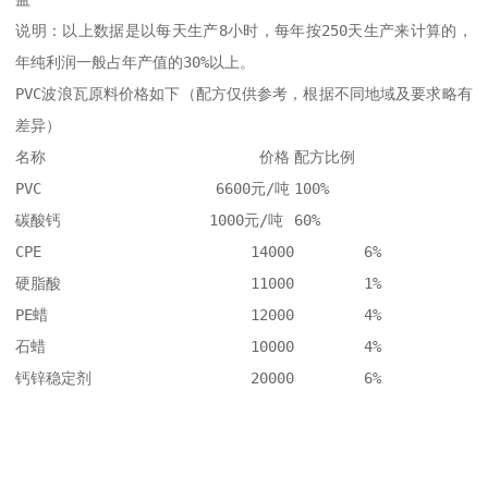
说明：以上数据是以每天生产8小时，每年按250天生产来计算的，
年纯利润一般占年产值的30%以上。 

PVC波浪瓦原料价格如下（配方仅供参考，根据不同地域及要求略有
差异） 

名称	                    价格	配方比例

PVC	               6600元/吨	100%

碳酸钙                 1000元/吨	60%

CPE	                   14000	6%

硬脂酸	                   11000	1%

PE蜡	                   12000	4%

石蜡	                   10000	4%

钙锌稳定剂	           20000	6%
