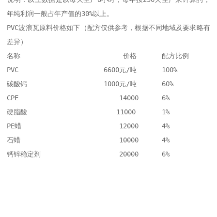
年纯利润一般占年产值的30%以上。 

PVC波浪瓦原料价格如下（配方仅供参考，根据不同地域及要求略有
差异） 

名称	                      价格	配方比例

PVC	                 6600元/吨	100%

碳酸钙	                 1000元/吨	60%

CPE	                     14000	6%

硬脂酸                       11000	1%

PE蜡	                     12000	4%

石蜡	                     10000	4%

钙锌稳定剂	             20000	6%
