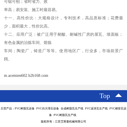
可锯可刨；省时省力、效

率高；易安装、施工时最容易。

十一、高性价比：大规格设计，专利技术，高品质标准；花费最
少，面积最大，性价比高。

十二、应用广泛：被广泛用于耐酸、耐碱性厂房的屋瓦、墙面板；
有色金属的治炼车间、熔炼

车间；陶瓷厂，铸造厂等等。使用地区广，行业多，市场前景广
m.acemien602.b2b168.com
Top
主营产品：PVC树脂瓦设备 PVC仿大理石设备 合成树脂瓦生产线 PVC波浪瓦生产线 PVC梯形瓦设
备 PVC树脂瓦生产线
版权所有：江苏艾斯曼机械有限公司