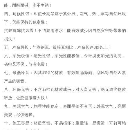
能，耐酸耐碱、永不生锈！

四、耐候性强：即使长期暴露于紫外线﹑湿气﹑热﹑寒等自然环境
下，仍能保持其稳定性；

抗晒抗冻抗风震！不怕漏雨渗水！能有效减少因自然灾害等带来的
损失！

五、寿命最长：与彩钢瓦、镀锌瓦相比，寿命长达3倍以上！

六、采光极佳：透光性强，采光性能极佳，令环境更加光洁明亮，
省电又环保，节省电费！

七、最低噪音：因其独特的材质，有效阻隔降雨、刮风等自然因素
产生的噪音。

八、环保无害：不含石棉瓦材质成份，对人畜无害，绝无致癌物质
释放，让您健康赚大钱！

九、美观大气：物理性能稳定，表面平整不变形；外观大气，亮丽
美观，尽供选择。

十、施工容易：材质坚韧、不易损坏；重量轻、易搬运；可钉可钻