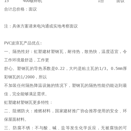
15	400破碎机	                1台	面议

合计总价格：面议

注：具体方案请来电沟通或实地考察面议

PVC波浪瓦产品优点:

一、隔热性好：虹塑建材塑钢瓦，耐传热，散热快，温度适宜，令
工作环境最舒适，工作更

舒心。塑钢瓦的导热系数是0.22，大约是粘土瓦的1/3, 0.5mm厚
彩钢瓦的1/2000，所以

不加装任何隔热降温设施的情况下，塑钢瓦的隔热性能仍能达到最
佳，完全能够满足需求。

虹塑建材塑钢瓦更多特性：

二、阻燃防火：难燃材料，国家建材推广协会推荐使用的安全﹑环
保屋面材料。

三、防腐不锈：不与酸﹑碱﹑盐等发生化学反应，无被腐蚀的可