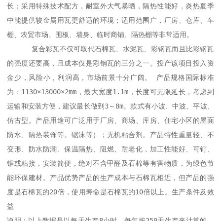
长；采用特殊技术配方，耐室外大气暴晒，隔热性能好，炎热夏季
中能提供较金属用瓦更舒适的环境；适用范围广，厂房、仓库、车
棚、农贸市场、围板、墙身、临时商铺、隔热棚等非常适用。

      复合彩瓦不仅可取代石棉瓦、水泥瓦、彩钢瓦而且比彩钢瓦
的强度还要高，且成本仅是彩钢瓦的三分之一。投产该项目投入资
金少，风险小，利润高，市场前景十分广阔。 产品规格国际标准
为：1130×13000×2mm，最大宽度1.1m，长度可无限延长，考虑到
运输和安装方便，建议最长做到3～8m。款式有小波、中波、平波、
仿古型。产品用途可广泛用于厂房、商场、库房、住宅小区的屋面
防水、隔热装饰等。锯沫等）；无机粘合剂。产品特性重量轻、不
变形、防水防潮、保温隔热、阻燃、耐老化，加工性能好、可钉、
锯或粘接，安装简便，绝对不含甲醛及石棉等有害物质，为绿色节
能环保建材。产品优势产品的生产成本与石棉瓦相近，但产品的强
度是石棉瓦的20倍，使用寿命是石棉瓦的10倍以上。生产条件及效
益 

说明：以上数据是以每天生产8小时，每年按250天生产来计算的，