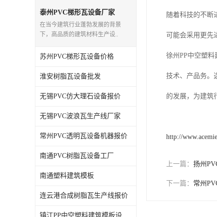
泰州PVC梯形瓦设备厂家
随着科技的不断
在当今建筑行业蓬勃发展的背景
下，高品质的建筑材料生产设..
可能会采用更先
徐州PP中空塑
苏州PVC梯形瓦设备价格
技术、产品务。
淮安树脂瓦设备批发
无锡PVC仿大理石设备报价
的发展，为建筑
无锡PVC波浪瓦生产线厂家
常州PVC透明瓦设备机器报价
http://www.acemi
南通PVC树脂瓦设备工厂
上一篇：
扬州P
南通塑料建筑模板
下一篇：
常州P
连云港合成树脂瓦生产线报价
镇江PP中空塑料建筑模板设备工厂