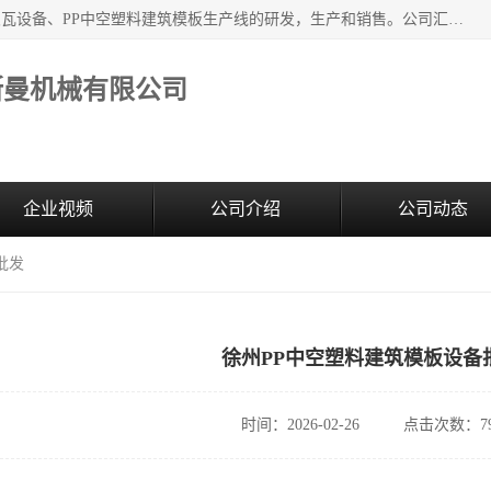
江苏艾斯曼机械有限公司，专注于合成树脂瓦设备和PVC波浪瓦设备、PP中空塑料建筑模板生产线的研发，生产和销售。公司汇集了一批专业技术领域的优秀人才，组成了以中青年科技精英为骨干的高素质科研队伍，在不断的产品研发实践中积累了丰富的产品设计经验和精深的理论知识。
斯曼机械有限公司
企业视频
公司介绍
公司动态
批发
徐州PP中空塑料建筑模板设备
时间：2026-02-26
点击次数：79