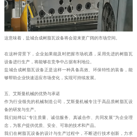
这意味着，盐城合成树脂瓦设备将会迎来更广阔的市场空间。
在这种背景下，企业如果能及时把握市场机遇，采用先进的树脂瓦
设备进行生产，将能够在竞争中占据有利地位。
盐城合成树脂瓦设备正是这样一种具备高效、环保特性的装备，能
够帮助企业快速适应市场变化，实现可持续发展。
五、艾斯曼机械的优势与承诺
作为行业领先的机械制造公司，艾斯曼机械专注于高品质树脂瓦设
备的研发与生产。
我们始终以“专注质量、诚信服务、真诚合作、共同发展”为企业理
念，为客户提供优质、安全、可靠的技术和产品。
我们在树脂瓦设备的设计与生产过程中，不断进行技术创新，力求