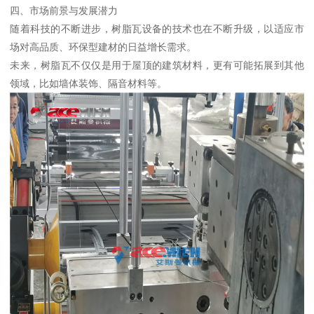
四、市场前景与发展潜力
随着科技的不断进步，树脂瓦设备的技术也在不断升级，以适应市
场对高品质、环保型建材的日益增长需求。
未来，树脂瓦不仅仅是用于屋顶的建筑材料，更有可能拓展到其他
领域，比如墙体装饰、隔音材料等。