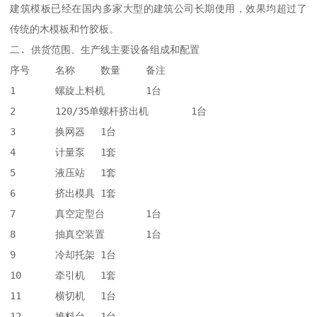
建筑模板已经在国内多家大型的建筑公司长期使用，效果均超过了
传统的木模板和竹胶板。

二. 供货范围、生产线主要设备组成和配置

序号	名称	数量	备注

1	螺旋上料机	1台	

2	120/35单螺杆挤出机	1台	

3	换网器	1台	

4	计量泵	1套	

5	液压站	1套	

6	挤出模具	1套	

7	真空定型台	1台	

8	抽真空装置	1台	

9	冷却托架	1台	

10	牵引机	1套	

11	横切机	1台	

12	堆料台	1台	
