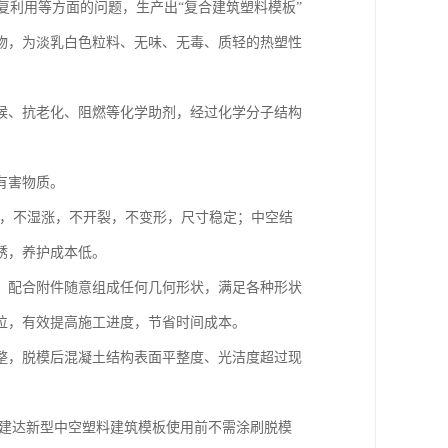
复利用等方面的问题，生产出“复合建筑塑料模板”
物，为淡乳白色粒料、无味、无毒、质轻的热塑性
候、抗老化、阻燃等化学助剂，经过化学分子结构
害物质。

缩，不湿涨，不开裂，不变形，尺寸稳定；中空结
，养护成本低。

，配合附件随意组成任何几何形状，满足各种形状
，有效提高施工进度，节省时间成本。

整，脱模后混凝土结构表面平整度、光洁度超过现
，建达新型中空塑料建筑模板使用前不需涂刷脱模