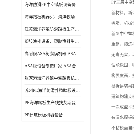
PP三层中
海洋防滑PE中空踏板设备价格、中空塑料海洋踏板设备价格
新材料。新
海洋踏板机器买、海洋牧场生产线买、塑料踏板设备买
树脂，机械
江苏海洋养殖防滑踏板生产线、江苏海洋养殖防滑踏板设备
新型中空塑
塑胶渔排设备、塑胶渔排生产线、海洋踏板设备
重组，熔炼
高耐候ASA树脂膜机器 ASA装饰流延薄膜机器
无毒无害，
性能稳固，
ASA膜设备制造厂家 ASA合成树脂瓦膜设备制造口碑厂家
构强度高，
张家港海洋养殖中空踏板机器价格、苏州专业生产制造PE塑胶渔排防滑踏板设备
易拆易装易
苏州PE海洋防滑养殖踏板设备哪家专业、PE海洋防滑中空踏板生产线哪家专业
建筑构建支
PE海洋踏板生产线找艾斯曼机械、海洋踏板机器找艾斯曼、PE防滑海洋养殖踏板设备价格
一次成型平
PP建筑模板机器设备
有清水模板
不粘模面自