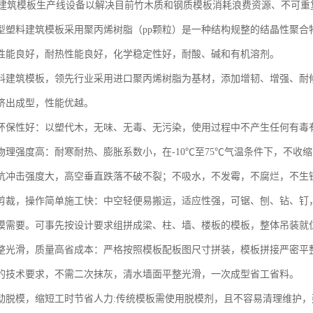
空建筑模板生产线设备以解决目前竹木质和钢质模板消耗浪费资源、不可重
型塑料建筑模板采用聚丙烯树脂（pp颗粒）是一种结构规整的结晶性聚合
性能良好，耐热性能良好，化学稳定性好，耐酸、碱和有机溶剂。

料建筑模板，领先行业采用进口聚丙烯树脂为基材，添加增韧、增强、耐
挤出成型，性能优越。

环保性好：以塑代木，无味、无毒、无污染，使用过程中不产生任何有毒有
物理强度高：耐寒耐热、膨胀系数小，在-10℃至75℃气温条件下，不收
抗冲击强度大，高空垂直跌落不破不裂；不吸水，不发霉，不腐烂，不生锈
剪裁，操作简单施工快：中空轻便易搬运，适应性强，可锯、刨、钻、钉
模需要。可事先按设计要求组拼成梁、柱、墙、楼板的模板，整体吊装就位
整光滑，质量高省成本：严格按照模板配板图尺寸拼装，模板拼接严密平
的技术要求，不需二次抹灰，清水墙面平整光滑，一次成型省工省料。

动脱模，缩短工时节省人力:传统模板需使用脱模剂，且不容易清理维护