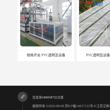
PVC透明瓦设备厂家供应
塑料瓦片制
您是第
1069587
位访客
版权所有 ©2026-08-08
苏ICP备14017122号-9
江苏艾斯