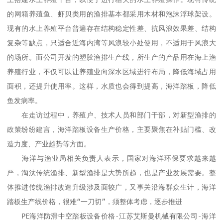
的网箱养殖鱼、虾贝类用的渔排基本都采用木材和泡沫浮球架设。
现有的水上养殖平台普遍存在结构稳定性差、抗风浪效果差、结构
复杂等缺点，只适合近海内湾等风浪较小处使用，不适用于风浪大
的场所。而公司开发的塑胶渔排生产线，所生产的产品用在海上渔
养殖行业，不仅可以让养殖业向深水区域进行布局，降低海域占用
面积，还提升使用率。这样，水质也会得到提高，海洋踏板，降低
鱼发病率。

　　在走访过程中，养殖户、技术人员和部门干部，对新型渔排的
政策纷纷建言，海洋踏板设备生产价格，主要聚焦在补贴门槛、改
造力度、产业趋势等方面。

　　海洋与渔业局相关负责人表示，国家对海洋环保要求越来越
严，淘汰传统渔排、新型渔排是大势所趋，也是产业发展需要。整
体推进传统渔排改造升级涉及面较广，又事关沿海群众生计，海洋
踏板生产线价格，很难“一刀切”，须整体考虑，逐步推进

　　PE海洋防滑中空踏板设备价格-江苏艾斯曼机械有限公司-海洋