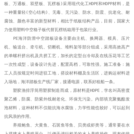
板、万通板、双壁板、瓦楞板)采用现代化工HDPE和HDPP材料，是
一种重量轻(空心结构)、无毒、无污染、防水、防震、抗老化、耐
腐蚀、颜色丰富的新型材料，相比于纸板结构产品，目前，国家大
力使用塑料中空格子板代替瓦楞纸箱用于包装行业。

　　PE海洋防滑中空踏板设备主要由主机、换网器、模具、压片
机、输送台、牵引机、切断机、堆料架等部分组成，采用高效高产
的单螺杆挤出机及共挤工艺，加长的定型台冷却及在线压花等工艺
一次性成型，设备设计先进，配置高档，可靠性强。施工准备：施
工人员按规定时间进驻工地，搭设材料棚及生活区，进购运材料进
入场地，海洋踏板生产线厂家，接通电源，联系好租船一条。

　　塑胶渔排浮筒用塑胶制造而成，原材料是HDPE，学名叫高密度
聚乙烯，防腐、防紫外线耐老化、环保无污染。内部填充聚氨酯发
泡材料，这种材料不仅能抗海水腐蚀，力学性能也较好，可以起到
抗风浪的作用。

　　养殖鲍鱼、大黄鱼、石斑鱼等鱼、贝类或虾类等，通常要在水
上搭建水上养殖平台，以便于进行相关的水上养殖操作。现有传统