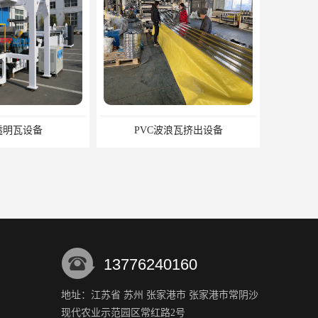
浪瓦挤出设备
AAS塑胶原料设备 ASA装饰流延薄膜 ASA薄膜挤出机
13776240160
地址：江苏省 苏州 张家港市 张家港市常阴沙
现代农业示范园区常红路2号