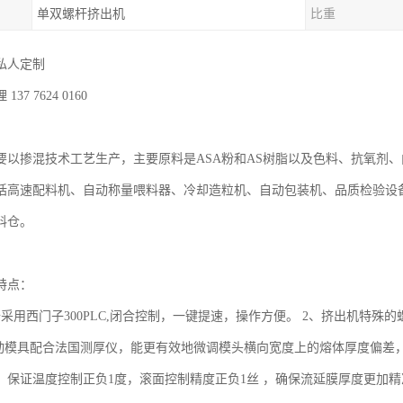
单双螺杆挤出机
比重
人定制

7 7624 0160

主要以掺混技术工艺生产，主要原料是ASA粉和AS树脂以及色料、抗氧剂
括高速配料机、自动称量喂料器、冷却造粒机、自动包装机、品质检验设备
仓。

特点：

备采用西门子300PLC,闭合控制，一键提速，操作方便。 2、挤出机特
自动模具配合法国测厚仪，能更有效地微调模头横向宽度上的熔体厚度偏差
，保证温度控制正负1度，滚面控制精度正负1丝 ，确保流延膜厚度更加精