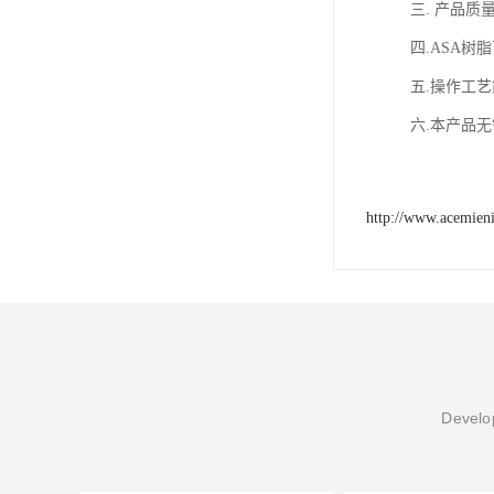
三. 产品质
四.ASA树
五.操作工
六.本产品
http://www.acemien
Develop