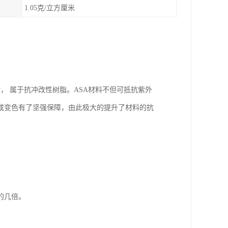
1.05克/立方厘米
成的三元聚合物， 属于抗冲改性树脂。ASA材料不但可抵抗紫外
或变色有了坚强保障，由此极大的提升了材料的抗
几倍。
