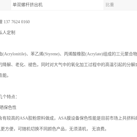
单双螺杆挤出机
比重
7 7624 0160

人定制

(Acrylonitile)、苯乙烯(Styrene)、丙烯酸橡胶(Acrylate)组
的降解、老化、褪色，同时对大气中的氧化加工过程中的高温引起的分解
能。

几个特点：

晒保色性

品含有较高的ASA胶粉原料做成，ASA膜设备保色性能是目前市场上共挤料的
颜色更方便，可随机切换不同颜色产品，无须清机， 无浪费。
