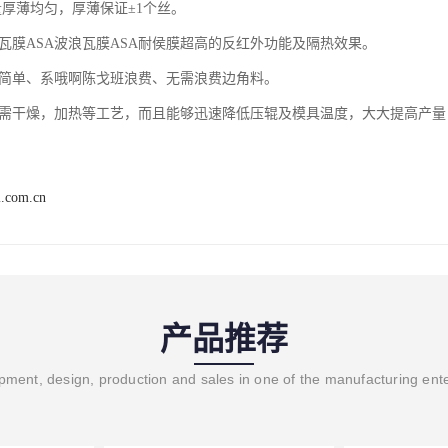
量厚薄均匀，厚薄保证±1个丝。

脂瓦膜ASA波浪瓦膜ASA耐侯膜超高的反红外功能及隔热效果。

艺简单、系哦啊陈戈班浪费、无需浪费边角料。

无需干燥，加热等工艺，而且能够迅速降低压辊及模具温度，大大提高产量
i.com.cn
产品推荐
ment, design, production and sales in one of the manufacturing ent