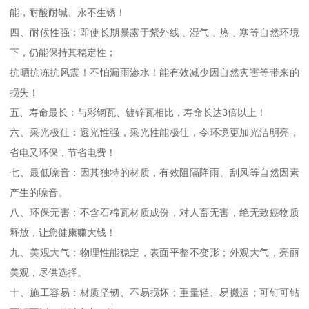
能，耐酸耐碱、永不生锈！

四、耐候性强：即使长期暴露于紫外线﹑湿气﹑热﹑寒等自然环境
下，仍能保持其稳定性；

抗晒抗冻抗风震！不怕漏雨渗水！能有效减少因自然灾害等带来的
损失！

五、寿命最长：与彩钢瓦、镀锌瓦相比，寿命长达3倍以上！

六、采光极佳：透光性强，采光性能极佳，令环境更加光洁明亮，
省电又环保，节省电费！

七、最低噪音：因其独特的材质，有效阻隔降雨、刮风等自然因素
产生的噪音。

八、环保无害：不含石棉瓦材质成份，对人畜无害，绝无致癌物质
释放，让您健康赚大钱！

九、美观大气：物理性能稳定，表面平整不变形；外观大气，亮丽
美观，尽供选择。

十、施工容易：材质坚韧、不易损坏；重量轻、易搬运；可钉可钻