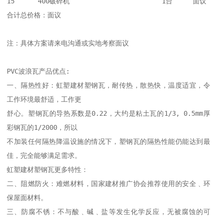
15	400破碎机	                1台	面议

合计总价格：面议

注：具体方案请来电沟通或实地考察面议

PVC波浪瓦产品优点:

一、隔热性好：虹塑建材塑钢瓦，耐传热，散热快，温度适宜，令
工作环境最舒适，工作更

舒心。塑钢瓦的导热系数是0.22，大约是粘土瓦的1/3, 0.5mm厚
彩钢瓦的1/2000，所以

不加装任何隔热降温设施的情况下，塑钢瓦的隔热性能仍能达到最
佳，完全能够满足需求。

虹塑建材塑钢瓦更多特性：

二、阻燃防火：难燃材料，国家建材推广协会推荐使用的安全﹑环
保屋面材料。

三、防腐不锈：不与酸﹑碱﹑盐等发生化学反应，无被腐蚀的可