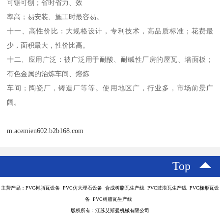
可锯可刨；省时省力、效

率高；易安装、施工时最容易。

十一、高性价比：大规格设计，专利技术，高品质标准；花费最
少，面积最大，性价比高。

十二、应用广泛：被广泛用于耐酸、耐碱性厂房的屋瓦、墙面板；
有色金属的治炼车间、熔炼

车间；陶瓷厂，铸造厂等等。使用地区广，行业多，市场前景广
m.acemien602.b2b168.com
Top
主营产品：PVC树脂瓦设备 PVC仿大理石设备 合成树脂瓦生产线 PVC波浪瓦生产线 PVC梯形瓦设
备 PVC树脂瓦生产线
版权所有：江苏艾斯曼机械有限公司