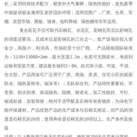
长；采用特殊技术配方，耐室外大气暴晒，隔热性能好，炎热夏季
中能提供较金属用瓦更舒适的环境；适用范围广，厂房、仓库、车
棚、农贸市场、围板、墙身、临时商铺、隔热棚等非常适用。

      复合彩瓦不仅可取代石棉瓦、水泥瓦、彩钢瓦而且比彩钢瓦
的强度还要高，且成本仅是彩钢瓦的三分之一。投产该项目投入资
金少，风险小，利润高，市场前景十分广阔。 产品规格国际标准
为：1130×13000×2mm，最大宽度1.1m，长度可无限延长，考虑到
运输和安装方便，建议最长做到3～8m。款式有小波、中波、平波、
仿古型。产品用途可广泛用于厂房、商场、库房、住宅小区的屋面
防水、隔热装饰等。锯沫等）；无机粘合剂。产品特性重量轻、不
变形、防水防潮、保温隔热、阻燃、耐老化，加工性能好、可钉、
锯或粘接，安装简便，绝对不含甲醛及石棉等有害物质，为绿色节
能环保建材。产品优势产品的生产成本与石棉瓦相近，但产品的强
度是石棉瓦的20倍，使用寿命是石棉瓦的10倍以上。生产条件及效
益 

说明：以上数据是以每天生产8小时，每年按250天生产来计算的，