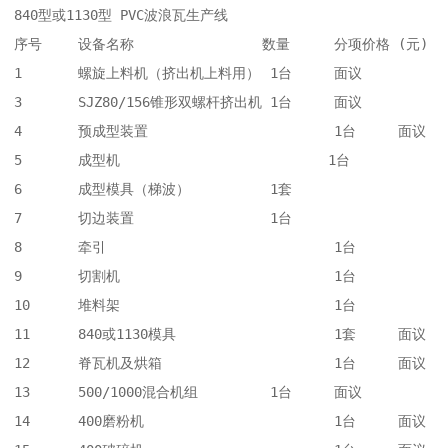
840型或1130型 PVC波浪瓦生产线

序号	设备名称	               数量	分项价格 (元)

1	螺旋上料机（挤出机上料用）	1台	面议

3	SJZ80/156锥形双螺杆挤出机	1台	面议

4	预成型装置	                1台	面议

5	成型机                          1台	

6	成型模具（梯波）	        1套	

7	切边装置	                1台	

8	牵引	                        1台	

9	切割机	                        1台	

10	堆料架	                        1台	

11	840或1130模具	                1套	面议

12	脊瓦机及烘箱	                1台	面议

13	500/1000混合机组	        1台	面议

14	400磨粉机	                1台	面议
