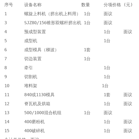
序号	设备名称	               数量	分项价格 (元)

1	螺旋上料机（挤出机上料用）	1台	面议

3	SJZ80/156锥形双螺杆挤出机	1台	面议

4	预成型装置	                1台	面议

5	成型机	                        1台	

6	成型模具（梯波）	        1套	

7	切边装置	                1台	

8	牵引	                        1台	

9	切割机	                        1台	

10	堆料架                          1台	

11	840或1130模具	                1套	面议

12	脊瓦机及烘箱	                1台	面议

13	500/1000混合机组	        1台	面议

14	400磨粉机	                1台	面议

15	400破碎机	                1台	面议
