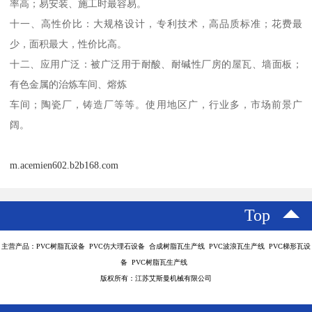
率高；易安装、施工时最容易。

十一、高性价比：大规格设计，专利技术，高品质标准；花费最
少，面积最大，性价比高。

十二、应用广泛：被广泛用于耐酸、耐碱性厂房的屋瓦、墙面板；
有色金属的治炼车间、熔炼

车间；陶瓷厂，铸造厂等等。使用地区广，行业多，市场前景广
m.acemien602.b2b168.com
Top
主营产品：PVC树脂瓦设备 PVC仿大理石设备 合成树脂瓦生产线 PVC波浪瓦生产线 PVC梯形瓦设
备 PVC树脂瓦生产线
版权所有：江苏艾斯曼机械有限公司