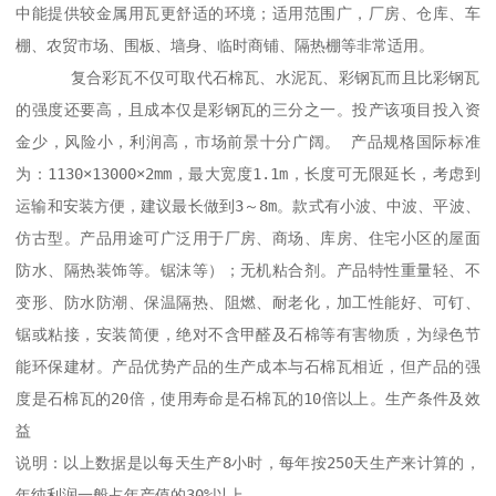
中能提供较金属用瓦更舒适的环境；适用范围广，厂房、仓库、车
棚、农贸市场、围板、墙身、临时商铺、隔热棚等非常适用。

      复合彩瓦不仅可取代石棉瓦、水泥瓦、彩钢瓦而且比彩钢瓦
的强度还要高，且成本仅是彩钢瓦的三分之一。投产该项目投入资
金少，风险小，利润高，市场前景十分广阔。 产品规格国际标准
为：1130×13000×2mm，最大宽度1.1m，长度可无限延长，考虑到
运输和安装方便，建议最长做到3～8m。款式有小波、中波、平波、
仿古型。产品用途可广泛用于厂房、商场、库房、住宅小区的屋面
防水、隔热装饰等。锯沫等）；无机粘合剂。产品特性重量轻、不
变形、防水防潮、保温隔热、阻燃、耐老化，加工性能好、可钉、
锯或粘接，安装简便，绝对不含甲醛及石棉等有害物质，为绿色节
能环保建材。产品优势产品的生产成本与石棉瓦相近，但产品的强
度是石棉瓦的20倍，使用寿命是石棉瓦的10倍以上。生产条件及效
益 

说明：以上数据是以每天生产8小时，每年按250天生产来计算的，
年纯利润一般占年产值的30%以上。 
