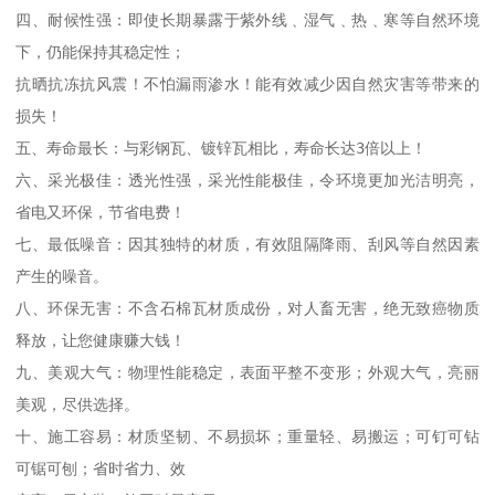
四、耐候性强：即使长期暴露于紫外线﹑湿气﹑热﹑寒等自然环境
下，仍能保持其稳定性；

抗晒抗冻抗风震！不怕漏雨渗水！能有效减少因自然灾害等带来的
损失！

五、寿命最长：与彩钢瓦、镀锌瓦相比，寿命长达3倍以上！

六、采光极佳：透光性强，采光性能极佳，令环境更加光洁明亮，
省电又环保，节省电费！

七、最低噪音：因其独特的材质，有效阻隔降雨、刮风等自然因素
产生的噪音。

八、环保无害：不含石棉瓦材质成份，对人畜无害，绝无致癌物质
释放，让您健康赚大钱！

九、美观大气：物理性能稳定，表面平整不变形；外观大气，亮丽
美观，尽供选择。

十、施工容易：材质坚韧、不易损坏；重量轻、易搬运；可钉可钻
可锯可刨；省时省力、效
